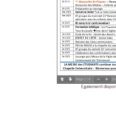
Page
1
/
4
Z
Egalement dispon