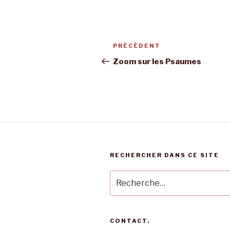
Navigation
Article
PRÉCÉDENT
de
précédent
Zoom sur les Psaumes
l’article
RECHERCHER DANS CE SITE
Recherche
pour
:
CONTACT.