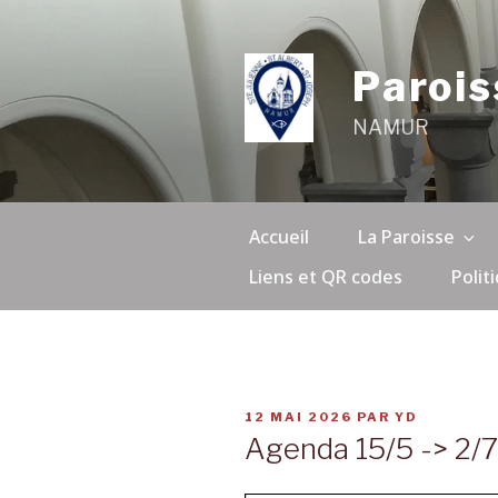
Aller
au
contenu
Parois
principal
NAMUR
Accueil
La Paroisse
Liens et QR codes
Polit
PUBLIÉ
12 MAI 2026
PAR
YD
LE
Agenda 15/5 -> 2/7