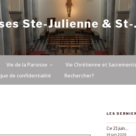
ses Ste-Julienne & St
Vie de la Paroisse
Vie Chrétienne et Sacrement
ique de confidentialité
Rechercher?
LES DERNIE
Ce 21 juin…
14 juin 2026