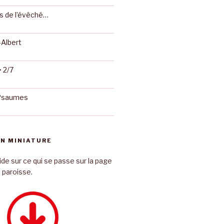
ns de l’évêché…
-Albert
 2/7
 Psaumes
N MINIATURE
ide sur ce qui se passe sur la page
 paroisse.