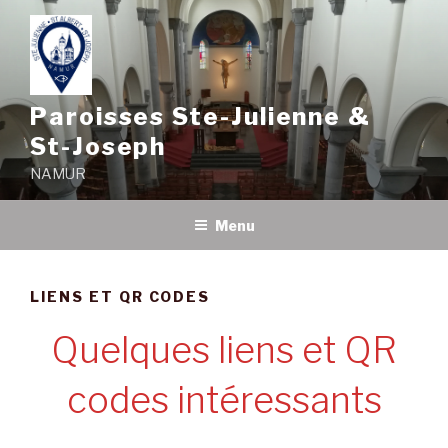
Aller
au
contenu
principal
Paroisses Ste-Julienne &
St-Joseph
NAMUR
Menu
LIENS ET QR CODES
Quelques liens et QR
codes intéressants